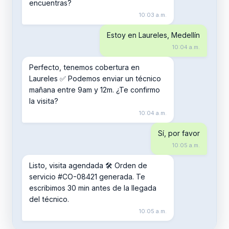
encuentras?
10:03 a.m.
Estoy en Laureles, Medellín
10:04 a.m.
Perfecto, tenemos cobertura en
Laureles ✅ Podemos enviar un técnico
mañana entre 9am y 12m. ¿Te confirmo
la visita?
10:04 a.m.
Sí, por favor
10:05 a.m.
Listo, visita agendada 🛠️ Orden de
servicio #CO-08421 generada. Te
escribimos 30 min antes de la llegada
del técnico.
10:05 a.m.